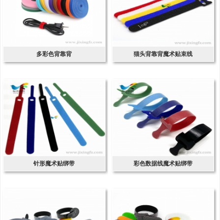
多彩色背靠背
猫头背靠背魔术贴束线
针形魔术贴绑带
彩色数据线魔术贴绑带